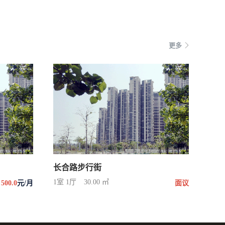
更多
长合路步行街
1室 1厅
30.00 ㎡
500.0
元/月
面议