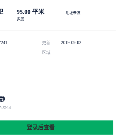
 卫
95.00 平米
毛坯未装
多层
7241
更新
2019-09-02
区域
静
人发布)
登录后查看