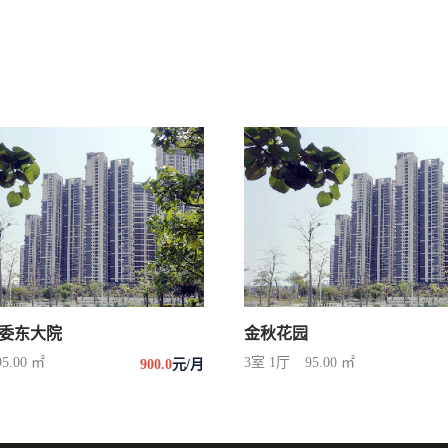
委东大院
金秋花园
95.00 ㎡
3室 1厅
95.00 ㎡
900.0
元/月