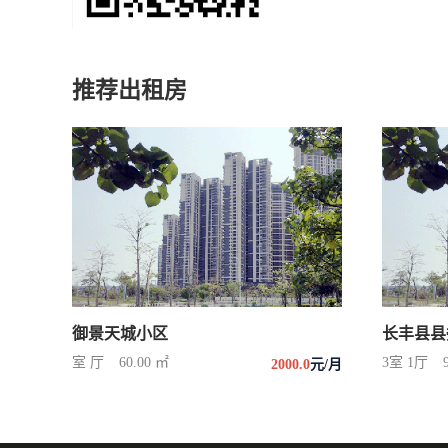
推荐出租房
御景天城小区
长丰县县
室 厅
60.00 ㎡
3室 1厅
2000.0
元/月