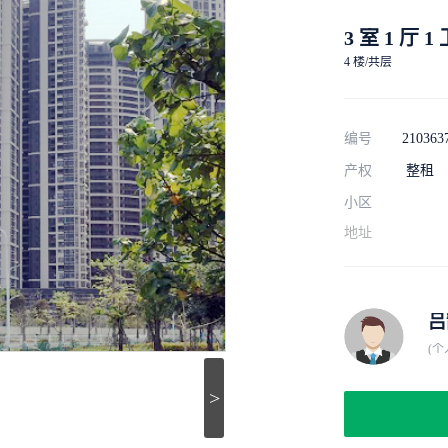
3 室 1 厅 1
4 楼/共层
编号
210363
产权
整租
小区
地址
吕
(个
>