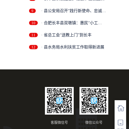
展...
9
· 县公安局召开“践行新使命、忠诚保
大...
10
· 合肥长丰县双墩镇：惠民“小工
程”，...
11
· 省总工会“送教上门”到长丰
12
· 县水务局水利扶贫工作取得新进展
客服微信号
微信公众号