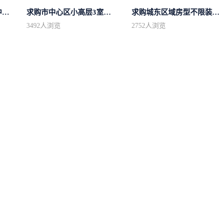
求购市中心区房型不限中档装修
求购市中心区小高层3室精致装修
求购城东区域房型不限装修不
3492
人浏览
2752
人浏览