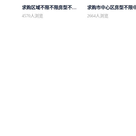
求购区域不限不限房型不限两室一厅简...
4570
人浏览
2664
人浏览