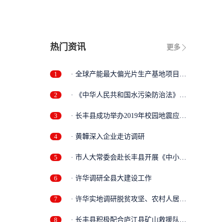
限
热门资讯
更多
1
· 全球产能最大偏光片生产基地项目落
户...
2
· 《中华人民共和国水污染防治法》执
法...
3
· 长丰县成功举办2019年校园地震应急
疏...
4
· 黄韡深入企业走访调研
5
· 市人大常委会赴长丰县开展《中小企
业...
6
· 许华调研全县大建设工作
7
· 许华实地调研脱贫攻坚、农村人居环
境...
8
· 长丰县积极配合庐江县矿山救援队开