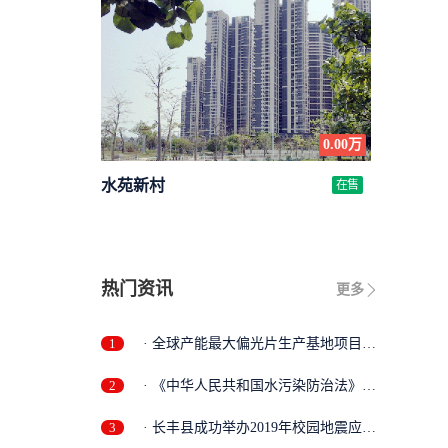
0.00万
水苑新村
在售
热门资讯
更多
1
· 全球产能最大偏光片生产基地项目落
户...
2
· 《中华人民共和国水污染防治法》执
法...
3
· 长丰县成功举办2019年校园地震应急
疏...