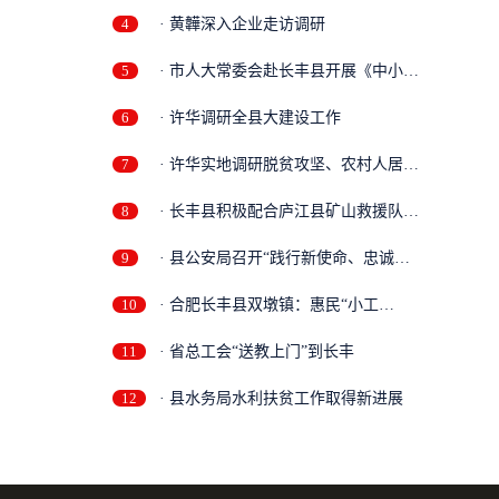
4
· 黄韡深入企业走访调研
5
· 市人大常委会赴长丰县开展《中小企
业...
6
· 许华调研全县大建设工作
7
· 许华实地调研脱贫攻坚、农村人居环
境...
8
· 长丰县积极配合庐江县矿山救援队开
展...
9
· 县公安局召开“践行新使命、忠诚保
大...
10
· 合肥长丰县双墩镇：惠民“小工
程”，...
11
· 省总工会“送教上门”到长丰
12
· 县水务局水利扶贫工作取得新进展